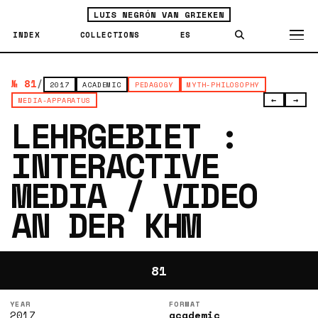
LUIS NEGRÓN VAN GRIEKEN
INDEX
COLLECTIONS
ES
№ 81
/
2017
ACADEMIC
PEDAGOGY
MYTH-PHILOSOPHY
←
→
MEDIA-APPARATUS
LEHRGEBIET :
INTERACTIVE
MEDIA / VIDEO
AN DER KHM
81
YEAR
FORMAT
2017
academic